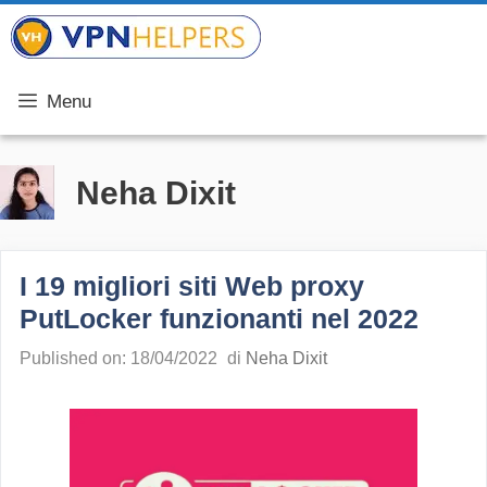
Vai
VPN Helpers
al
contenuto
Menu
Neha Dixit
I 19 migliori siti Web proxy
PutLocker funzionanti nel 2022
Published on: 18/04/2022
di
Neha Dixit