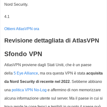
Nord Security.
4.1
Ottieni AtlasVPN ora
Revisione dettagliata di AtlasVPN
Sfondo VPN
AtlasVPN proviene dagli Stati Uniti, che è un paese
della
5 Eye Alliance
, ma ora questa VPN è stata
acquisita
da Nord Security di recente nel 2022
. Sebbene abbiano
una
politica VPN No-Log
e affermino di non memorizzare
alcuna informazione utente sul server. Ma il paese in cui si
trova rende le cose feroci e terribili in quanto il paese può