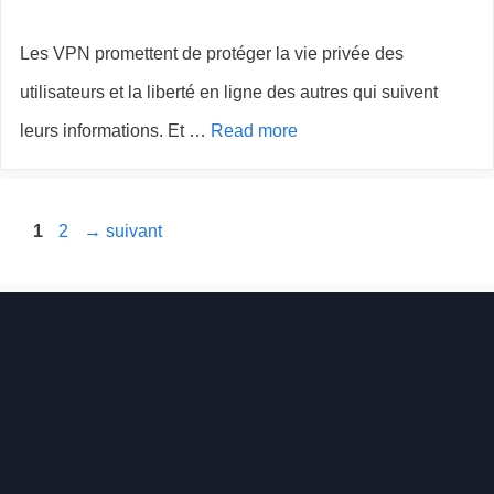
Les VPN promettent de protéger la vie privée des
utilisateurs et la liberté en ligne des autres qui suivent
leurs informations. Et …
Read more
Page
Page
1
2
→
suivant